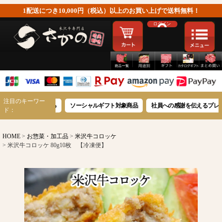
1配送につき10,000円（税込）以上のお買い上げで送料無料！
ログイン
注目のキーワー
木箱で贈る
ソーシャルギフト対象商品
社員への感謝を伝えるプレゼント
ド：
HOME
お惣菜・加工品
米沢牛コロッケ
米沢牛コロッケ 80g10枚 【冷凍便】