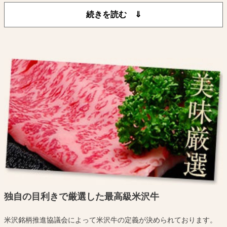
また、平年の最高積雪深が約100cmに達するほどの降雪量があり特別
豪雪地帯に指定されています。
このように夏は暑く冬が寒い、寒暖の差が激しいところです。
吾妻山から湧き出る水と水稲単作地帯ゆえに稲わらが豊富にあり米
沢牛の質をさらに高めております。
このような自然環境に加えて米沢牛生産農家の愛情と長い伝統に培
われた 飼育技術によってきめ細かい肉質と風味豊かな米沢牛が生産
されているのです。
独自の目利きで厳選した最高級米沢牛
米沢銘柄推進協議会によって米沢牛の定義が決められております。