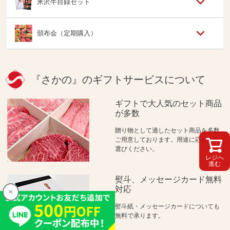
米沢牛目録セット
頒布会（定期購入）
『さかの』のギフトサービスについて
ギフトで大人気のセット商品
が多数
贈り物として適したセット商品を多数
ご用意しております。用途に応じてお
選びください。
レジへ
進む
熨斗、メッセージカード無料
対応
×
熨斗紙・メッセージカードについても
無料で承ります。