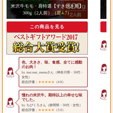
米沢牛モモ・肩特選【すき焼き用】
300g（2人前）（
星4.7
）
この商品を見る
色、大きさ、味、食感、全てに感動
のお肉！
by. mai.mai_mamaさん（神奈川県・30代・
女性）
総合評価：
★★★★★
（4.8）
憧れの米沢牛。期待以上の幸せな味
でした。
by. ちびくろさん（静岡県・50代・女性）
総合評価：
★★★★★
（5.0）