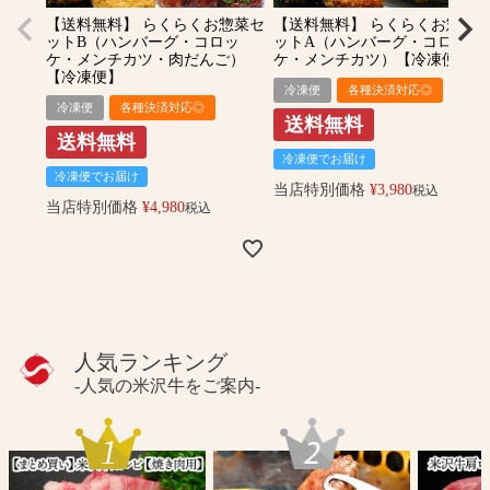
【送料無料】 らくらくお惣菜セ
【送料無料】 らくらくお惣菜
ットB（ハンバーグ・コロッ
ットA（ハンバーグ・コロッ
ケ・メンチカツ・肉だんご）
ケ・メンチカツ）【冷凍便】
【冷凍便】
冷凍便
各種決済対応◎
冷凍便
各種決済対応◎
送料無料
送料無料
冷凍便でお届け
冷凍便でお届け
当店特別価格
¥
3,980
税込
当店特別価格
¥
4,980
税込
人気ランキング
-人気の米沢牛をご案内-