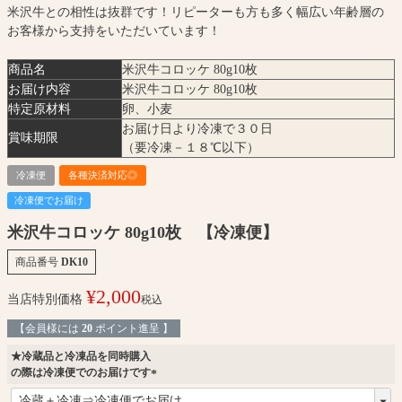
米沢牛との相性は抜群です！リピーターも方も多く幅広い年齢層の
お客様から支持をいただいています！
商品名
米沢牛コロッケ 80g10枚
お届け内容
米沢牛コロッケ 80g10枚
特定原材料
卵、小麦
お届け日より冷凍で３０日
賞味期限
（要冷凍－１８℃以下）
冷凍便
各種決済対応◎
冷凍便でお届け
米沢牛コロッケ 80g10枚 【冷凍便】
商品番号
DK10
¥
2,000
当店特別価格
税込
【会員様には
20
ポイント進呈 】
★冷蔵品と冷凍品を同時購入
の際は冷凍便でのお届けです
(