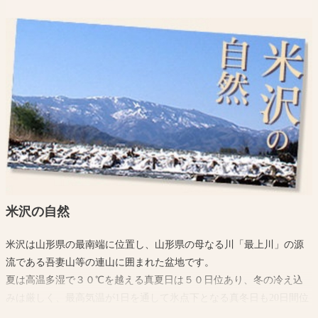
米沢の自然
米沢は山形県の最南端に位置し、山形県の母なる川「最上川」の源
流である吾妻山等の連山に囲まれた盆地です。
夏は高温多湿で３０℃を越える真夏日は５０日位あり、冬の冷え込
みは厳しく、最高気温が1日を通して氷点下となる真冬日も20日間位
あり最低気温は-10℃以下になります。