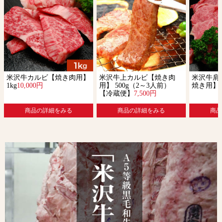
米沢牛カルビ【焼き肉用】
米沢牛上カルビ【焼き肉
米沢牛肩
1kg
10,000円
用】 500g（2～3人前）
焼き用】 5
【冷蔵便】
7,500円
商品の詳細をみる
商品の詳細をみる
商品