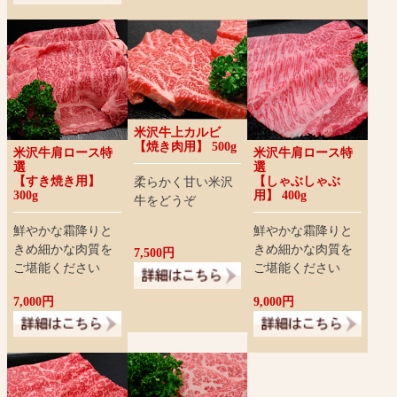
米沢牛上カルビ
【焼き肉用】 500g
米沢牛肩ロース特
米沢牛肩ロース特
選
選
【すき焼き用】
【しゃぶしゃぶ
柔らかく甘い米沢
300g
用】 400g
牛をどうぞ
鮮やかな霜降りと
鮮やかな霜降りと
きめ細かな肉質を
きめ細かな肉質を
7,500円
ご堪能ください
ご堪能ください
7,000円
9,000円