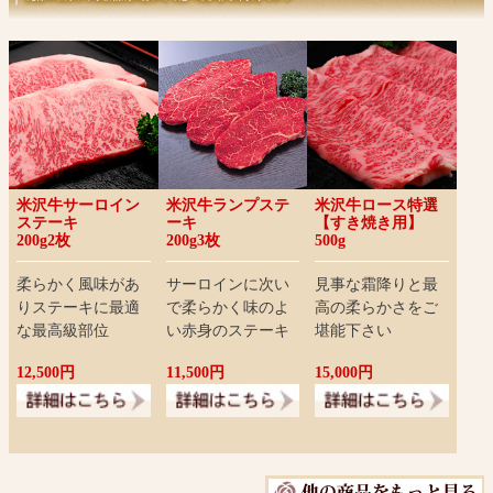
米沢牛サーロイン
米沢牛ランプステ
米沢牛ロース特選
ステーキ
ーキ
【すき焼き用】
200g2枚
200g3枚
500g
柔らかく風味があ
サーロインに次い
見事な霜降りと最
りステーキに最適
で柔らかく味のよ
高の柔らかさをご
な最高級部位
い赤身のステーキ
堪能下さい
12,500円
11,500円
15,000円