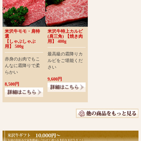
米沢牛モモ・肩特
米沢牛特上カルビ
選
(肩三角) 【焼き肉
【しゃぶしゃぶ
用】 400g
用】 500g
最高級の霜降りカ
赤身のお肉でもこ
ルビをご堪能くだ
んなに霜降りで柔
さい
らかい
9,600円
8,500円