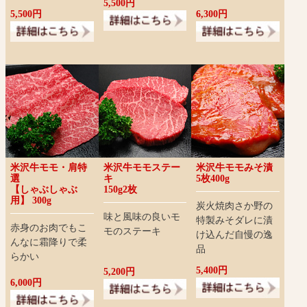
5,500円
5,500円
6,300円
米沢牛モモ・肩特
米沢牛モモステー
米沢牛モモみそ漬
選
キ
5枚400g
【しゃぶしゃぶ
150g2枚
用】 300g
炭火焼肉さか野の
味と風味の良いモ
特製みそダレに漬
赤身のお肉でもこ
モのステーキ
け込んだ自慢の逸
んなに霜降りで柔
品
らかい
5,400円
5,200円
6,000円