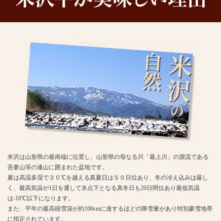
米沢は山形県の最南端に位置し、山形県の母なる川「最上川」の源流である
吾妻山等の連山に囲まれた盆地です。
夏は高温多湿で３０℃を越える真夏日は５０日位あり、冬の冷え込みは厳し
く、最高気温が1日を通して氷点下となる真冬日も20日間位あり最低気温
は-10℃以下になります。
また、平年の最高積雪深が約100cmに達するほどの降雪量があり特別豪雪地帯
に指定されています。