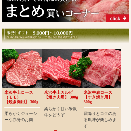
米沢牛上ロース
米沢牛上カルビ
米沢牛肩ロース
（モモ）
【焼き肉用】 300g
【すき焼き用】
【焼き肉用】 300g
300g
柔らかく甘い米沢
柔らかくジューシ
霜降りとコクのあ
牛をどうぞ
ーな赤身のお肉
る風味が楽しめま
す