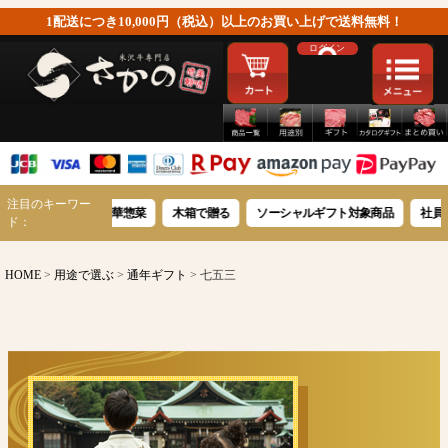
1配送につき10,000円（税込）以上のお買い上げで送料無料！
ログイン
注目のキーワー
米沢牛豪華惣菜
木箱で贈る
ソーシャルギフト対象商品
社員への感謝を
ド：
HOME
用途で選ぶ
通年ギフト
七五三