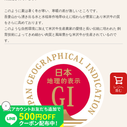
このように夏は暑く冬が寒い、寒暖の差が激しいところです。
吾妻山から湧き出る水と水稲単作地帯ゆえに稲わらが豊富にあり米沢牛の質
をさらに高めております。
このような自然環境に加えて米沢牛生産農家の愛情と長い伝統に培われた 飼
育技術によってきめ細かい肉質と風味豊かな米沢牛が生産されているので
す。
レジへ
進む
×