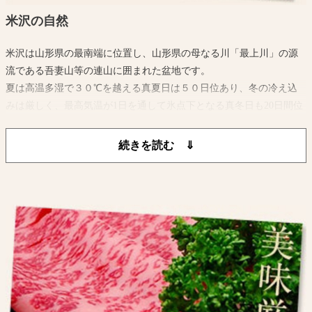
米沢の自然
米沢は山形県の最南端に位置し、山形県の母なる川「最上川」の源
流である吾妻山等の連山に囲まれた盆地です。
夏は高温多湿で３０℃を越える真夏日は５０日位あり、冬の冷え込
みは厳しく、最高気温が1日を通して氷点下となる真冬日も20日間位
あり最低気温は-10℃以下になります。
また、平年の最高積雪深が約100cmに達するほどの降雪量があり特別
豪雪地帯に指定されています。
このように夏は暑く冬が寒い、寒暖の差が激しいところです。
吾妻山から湧き出る水と水稲単作地帯ゆえに稲わらが豊富にあり米
沢牛の質をさらに高めております。
このような自然環境に加えて米沢牛生産農家の愛情と長い伝統に培
われた 飼育技術によってきめ細かい肉質と風味豊かな米沢牛が生産
されているのです。