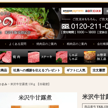
よくある質問
焼肉店のご案内
精肉店のご案内
会社概
社員への感謝を伝えるプレゼント
ギフトに人気
注文履歴
サ
つまみ
米沢牛甘露煮 130ｇ 【冷蔵便】
米沢牛甘露
商品番号
YKK-15