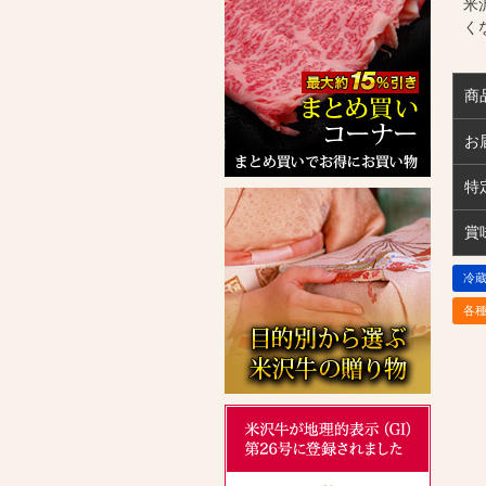
米
く
商
お
特
賞
冷
各