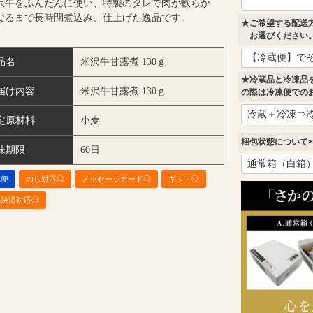
沢牛をふんだんに使い、特製のタレで肉が軟らか
なるまで長時間煮込み、仕上げた逸品です。
★ご希望する配送
お選びください
品名
米沢牛甘露煮 130ｇ
★冷蔵品と冷凍品
届け内容
米沢牛甘露煮 130ｇ
の際は冷凍便での
定原材料
小麦
梱包状態について
味期限
60日
(
蔵便
のし対応◎
メッセージカード◎
ギフト◎
)
種決済対応◎