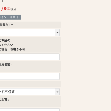
1,080
税込
ポイント進呈 】
表書き）
(
必
須
ご希望の
)
入ください
の場合、表書き不可
（お名前）
必
須
の文言：