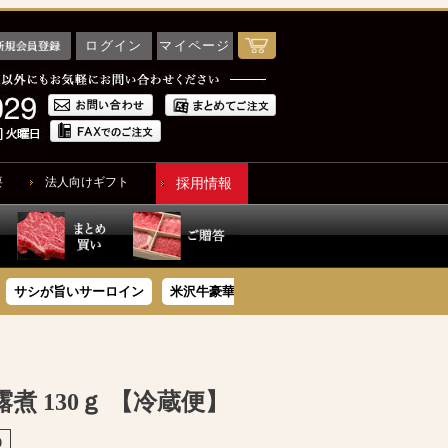
ログイン
マイページ
要
法人向けギフト
採用情報
シが旨いサーロイン
米沢牛豪華惣菜
木箱で贈る
ソーシャルギフト
煮 130ｇ 【冷蔵便】
0