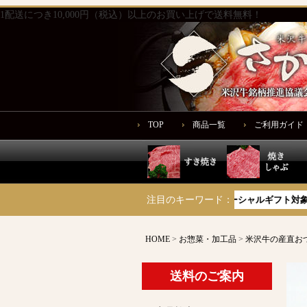
1配送につき10,000円（税込）以上のお買い上げで送料無料！
TOP
商品一覧
ご利用ガイド
サーロイン
米沢牛豪華惣菜
木箱で贈る
注目のキーワード：
ソーシャルギフト対象商品
HOME
お惣菜・加工品
米沢牛の産直お
送料のご案内