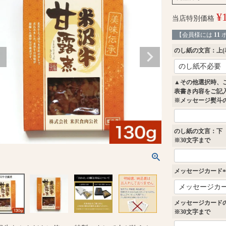
¥
当店特別価格
【会員様には
11
のし紙の文言：上(
▲その他選択時、
表書き内容をご記
※メッセージ熨斗
のし紙の文言：下
※30文字まで
メッセージカード
(
メッセージカード
)
※30文字まで