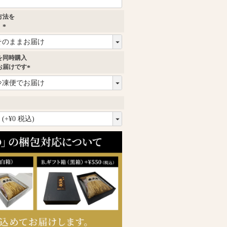
方法を
。
(
必
須
を同時購入
)
お届けです
(
必
須
)
必
須