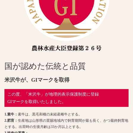
国が認めた伝統と品質
米沢牛が、GIマークを取得
この度、「米沢牛」が地理的表示保護制度に登録
GIマークを取得いたしました。
1.素牛：
素牛は、黒毛和種の未経産雌牛とする。
2.肥育：
生産地は山形県の置賜地域内で飼育期間が最も長く、かつ最終飼育地
とする。出荷時の生後月齢は33か月以上とする。
3.枝肉の基準：