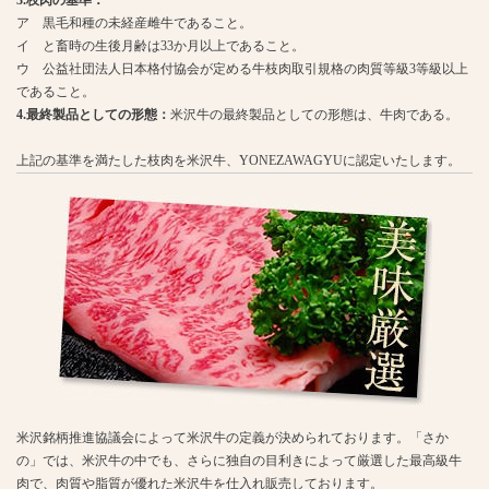
ア 黒毛和種の未経産雌牛であること。
イ と畜時の生後月齢は33か月以上であること。
ウ 公益社団法人日本格付協会が定める牛枝肉取引規格の肉質等級3等級以上
であること。
4.最終製品としての形態：
米沢牛の最終製品としての形態は、牛肉である。
上記の基準を満たした枝肉を米沢牛、YONEZAWAGYUに認定いたします。
米沢銘柄推進協議会によって米沢牛の定義が決められております。「さか
の」では、米沢牛の中でも、さらに独自の目利きによって厳選した最高級牛
肉で、肉質や脂質が優れた米沢牛を仕入れ販売しております。