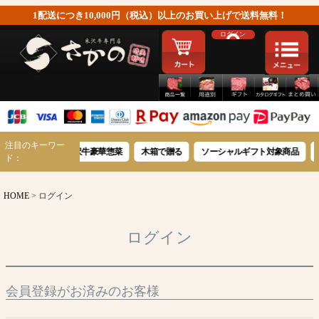
1配送につき10,000円（税込）以上のお買い上げで送料無料！
ログイン
注目のキーワー
ーロイン
米沢牛豪華惣菜
木箱で贈る
ソーシャルギフト対象商品
社員
ド：
HOME
ログイン
ログイン
会員登録がお済みのお客様