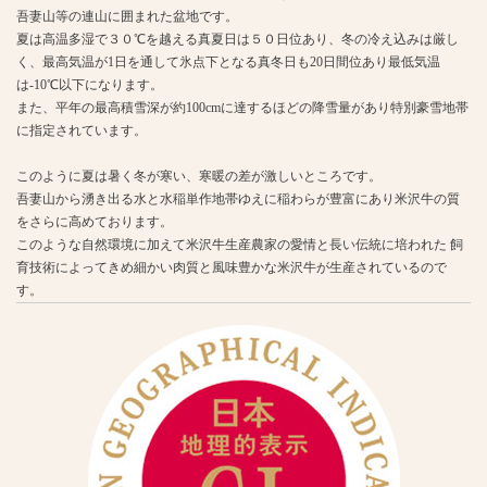
吾妻山等の連山に囲まれた盆地です。
夏は高温多湿で３０℃を越える真夏日は５０日位あり、冬の冷え込みは厳し
く、最高気温が1日を通して氷点下となる真冬日も20日間位あり最低気温
は-10℃以下になります。
また、平年の最高積雪深が約100cmに達するほどの降雪量があり特別豪雪地帯
に指定されています。
このように夏は暑く冬が寒い、寒暖の差が激しいところです。
吾妻山から湧き出る水と水稲単作地帯ゆえに稲わらが豊富にあり米沢牛の質
をさらに高めております。
このような自然環境に加えて米沢牛生産農家の愛情と長い伝統に培われた 飼
育技術によってきめ細かい肉質と風味豊かな米沢牛が生産されているので
す。