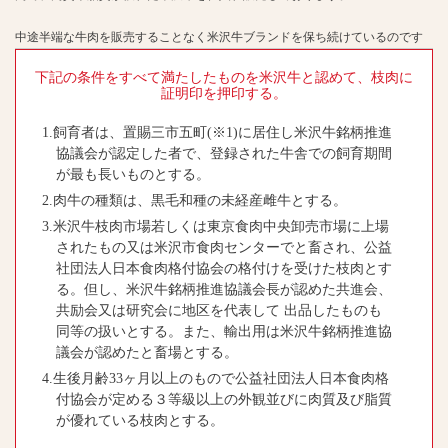
中途半端な牛肉を販売することなく米沢牛ブランドを保ち続けているのです
下記の条件をすべて満たしたものを米沢牛と認めて、枝肉に
証明印を押印する。
1.飼育者は、置賜三市五町(※1)に居住し米沢牛銘柄推進
協議会が認定した者で、登録された牛舎での飼育期間
が最も長いものとする。
2.肉牛の種類は、黒毛和種の未経産雌牛とする。
3.米沢牛枝肉市場若しくは東京食肉中央卸売市場に上場
されたもの又は米沢市食肉センターでと畜され、公益
社団法人日本食肉格付協会の格付けを受けた枝肉とす
る。但し、米沢牛銘柄推進協議会長が認めた共進会、
共励会又は研究会に地区を代表して 出品したものも
同等の扱いとする。また、輸出用は米沢牛銘柄推進協
議会が認めたと畜場とする。
4.生後月齢33ヶ月以上のもので公益社団法人日本食肉格
付協会が定める３等級以上の外観並びに肉質及び脂質
が優れている枝肉とする。