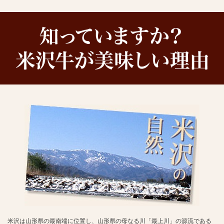
米沢は山形県の最南端に位置し、山形県の母なる川「最上川」の源流である