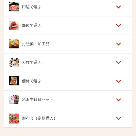
用途で選ぶ
部位で選ぶ
お惣菜・加工品
人数で選ぶ
価格で選ぶ
米沢牛目録セット
頒布会（定期購入）