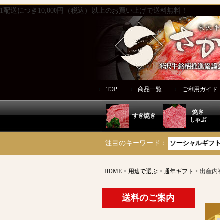
1配送につき10,000円（税込）以上のお買い上げで送料無料！
TOP
商品一覧
ご利用ガイド
サーロイン
米沢牛豪華惣菜
木箱で贈る
注目のキーワード：
ソーシャルギフト対象商
HOME
用途で選ぶ
通年ギフト
出産内
送料のご案内