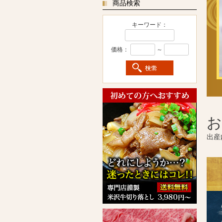
商品検索
キーワード：
価格：
～
お
出産