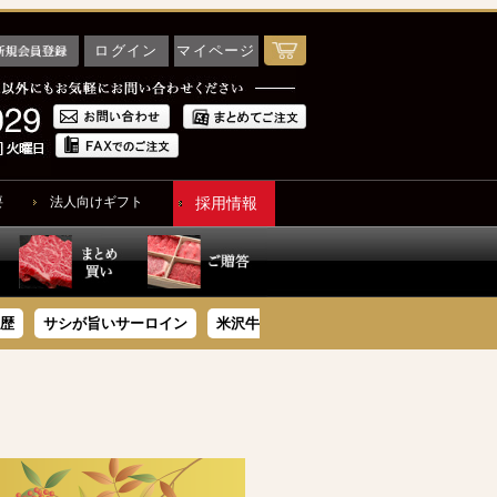
ログイン
マイページ
要
法人向けギフト
採用情報
サシが旨いサーロイン
米沢牛豪華惣菜
木箱で贈る
ソーシャルギフ