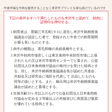
中途半端な牛肉を販売することなく米沢牛ブランドを保ち続けているのです
下記の条件をすべて満たしたものを米沢牛と認めて、枝肉に
証明印を押印する。
1.飼育者は、置賜三市五町(※1)に居住し米沢牛銘柄推進
協議会が認定した者で、登録された牛舎での飼育期間
が最も長いものとする。
2.肉牛の種類は、黒毛和種の未経産雌牛とする。
3.米沢牛枝肉市場若しくは東京食肉中央卸売市場に上場
されたもの又は米沢市食肉センターでと畜され、公益
社団法人日本食肉格付協会の格付けを受けた枝肉とす
る。但し、米沢牛銘柄推進協議会長が認めた共進会、
共励会又は研究会に地区を代表して 出品したものも
同等の扱いとする。また、輸出用は米沢牛銘柄推進協
議会が認めたと畜場とする。
4.生後月齢33ヶ月以上のもので公益社団法人日本食肉格
付協会が定める３等級以上の外観並びに肉質及び脂質
が優れている枝肉とする。