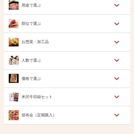
用途で選ぶ
部位で選ぶ
お惣菜・加工品
人数で選ぶ
価格で選ぶ
米沢牛目録セット
頒布会（定期購入）