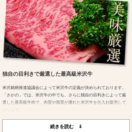
沢牛の質をさらに高めております。
このような自然環境に加えて米沢牛生産農家の愛情と長い伝統に培
われた 飼育技術によってきめ細かい肉質と風味豊かな米沢牛が生産
されているのです。
独自の目利きで厳選した最高級米沢牛
米沢銘柄推進協議会によって米沢牛の定義が決められております。
「さかの」では、米沢牛の中でも、さらに独自の目利きによって厳
選した最高級牛肉で、肉質や脂質が優れた米沢牛を仕入れ販売して
おります。
中途半端な牛肉を販売することなく米沢牛ブランドを保ち続けてい
るのです