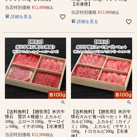
【冷凍便】
当店特別価格
¥
12,000
税込
当店特別価格
¥
15,000
税込
詳細を見る
詳細を見る
【送料無料】【贈答用】米沢牛
【送料無料】【贈答用】米沢牛
懐石 贅沢４種盛り 上カルビ
懐石カルビ食べ比べセット 特上
100g、上ロース100g、サーロイ
カルビ100g、上カルビ（カイノ
ン100g、イチボ100g 【冷凍便】
ミ）100g、 上カルビ（ササミ）
100g、トロカルビ100g 【冷凍
当店特別価格
¥
12,000
税込
便】