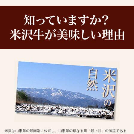
米沢は山形県の最南端に位置し、山形県の母なる川「最上川」の源流である