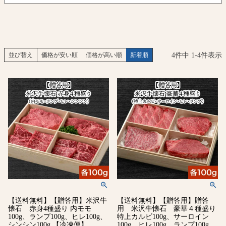
4
件中
1
-
4
件表示
並び替え
価格が安い順
価格が高い順
新着順
【送料無料】【贈答用】米沢牛
【送料無料】【贈答用】贈答
懐石 赤身4種盛り 内モモ
用 米沢牛懐石 豪華４種盛り
100g、ランプ100g、ヒレ100g、
特上カルビ100g、サーロイン
シンシン100g 【冷凍便】
100g、ヒレ100g、ランプ100g