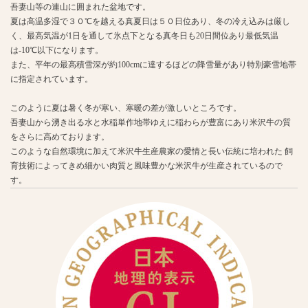
吾妻山等の連山に囲まれた盆地です。
夏は高温多湿で３０℃を越える真夏日は５０日位あり、冬の冷え込みは厳し
く、最高気温が1日を通して氷点下となる真冬日も20日間位あり最低気温
は-10℃以下になります。
また、平年の最高積雪深が約100cmに達するほどの降雪量があり特別豪雪地帯
に指定されています。
このように夏は暑く冬が寒い、寒暖の差が激しいところです。
吾妻山から湧き出る水と水稲単作地帯ゆえに稲わらが豊富にあり米沢牛の質
をさらに高めております。
このような自然環境に加えて米沢牛生産農家の愛情と長い伝統に培われた 飼
育技術によってきめ細かい肉質と風味豊かな米沢牛が生産されているので
す。