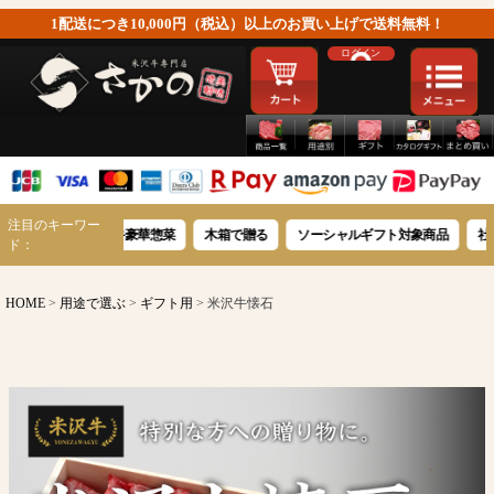
1配送につき10,000円（税込）以上のお買い上げで送料無料！
ログイン
注目のキーワー
米沢牛豪華惣菜
木箱で贈る
ソーシャルギフト対象商品
社員への感謝
ド：
HOME
用途で選ぶ
ギフト用
米沢牛懐石