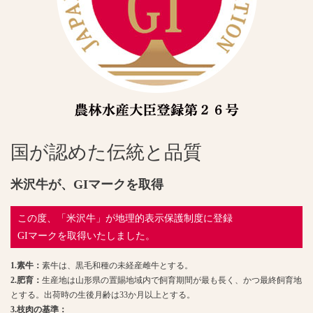
国が認めた伝統と品質
米沢牛が、GIマークを取得
この度、「米沢牛」が地理的表示保護制度に登録
GIマークを取得いたしました。
1.素牛：
素牛は、黒毛和種の未経産雌牛とする。
2.肥育：
生産地は山形県の置賜地域内で飼育期間が最も長く、かつ最終飼育地
とする。出荷時の生後月齢は33か月以上とする。
3.枝肉の基準：