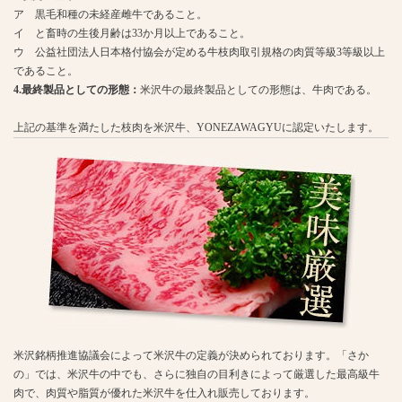
ア 黒毛和種の未経産雌牛であること。
イ と畜時の生後月齢は33か月以上であること。
ウ 公益社団法人日本格付協会が定める牛枝肉取引規格の肉質等級3等級以上
であること。
4.最終製品としての形態：
米沢牛の最終製品としての形態は、牛肉である。
上記の基準を満たした枝肉を米沢牛、YONEZAWAGYUに認定いたします。
米沢銘柄推進協議会によって米沢牛の定義が決められております。「さか
の」では、米沢牛の中でも、さらに独自の目利きによって厳選した最高級牛
肉で、肉質や脂質が優れた米沢牛を仕入れ販売しております。