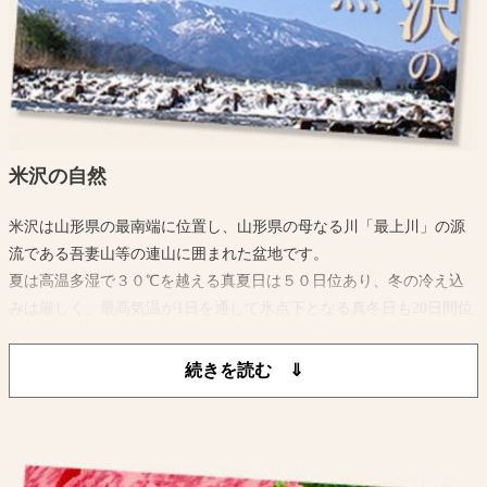
米沢の自然
米沢は山形県の最南端に位置し、山形県の母なる川「最上川」の源
流である吾妻山等の連山に囲まれた盆地です。
夏は高温多湿で３０℃を越える真夏日は５０日位あり、冬の冷え込
みは厳しく、最高気温が1日を通して氷点下となる真冬日も20日間位
あり最低気温は-10℃以下になります。
また、平年の最高積雪深が約100cmに達するほどの降雪量があり特別
豪雪地帯に指定されています。
このように夏は暑く冬が寒い、寒暖の差が激しいところです。
吾妻山から湧き出る水と水稲単作地帯ゆえに稲わらが豊富にあり米