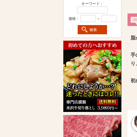
キーワード：
価格：
～
脂
手
り
初