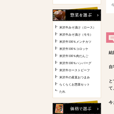
米沢牛みそ漬け（ロース）
米沢牛みそ漬け（モモ）
米沢牛100％メンチカツ
米沢牛100％コロッケ
結
米沢牛100％肉だんご
米沢牛100％ハンバーグ
自
米沢牛ローストビーフ
米沢牛の産直おつまみ
と
らくらくお惣菜セット
て
たれ
今