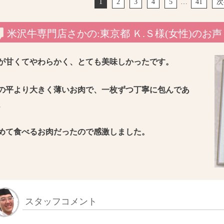
1
2
3
4
5
…
41
次
米沢牛専門店さかの:東京都 Ｋ.Ｓ様(女性)のお声
が甘くてやわらかく、とても美味しかったです。
の平より大きく薄いお肉で、一枚ずつ丁寧に包んであ
、
めて食べるお肉だったので感激しました。
スタッフコメント