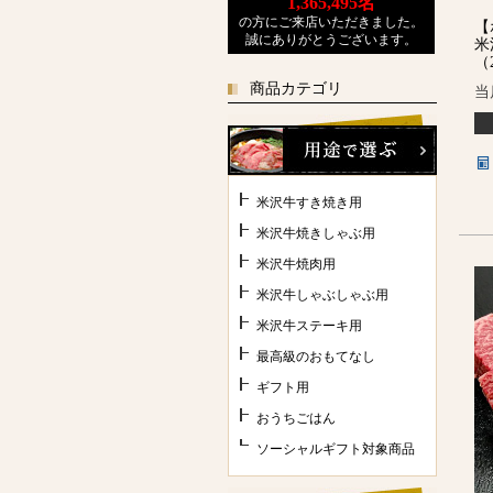
1,365,495
名
の方にご来店いただきました。
【
誠にありがとうございます。
米
（
商品カテゴリ
当
米沢牛すき焼き用
米沢牛焼きしゃぶ用
米沢牛焼肉用
米沢牛しゃぶしゃぶ用
米沢牛ステーキ用
最高級のおもてなし
ギフト用
おうちごはん
ソーシャルギフト対象商品