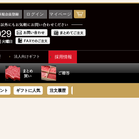
ログイン
マイページ
要
法人向けギフト
採用情報
品を表示しない
ギフトに人気
注文履歴
サシが旨いサーロイン
米沢牛豪華惣菜
コード
録順
価格が安い順
順
優先度順
レビュー順
ヒット順