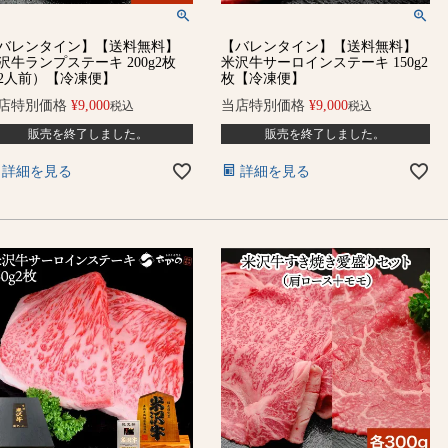
バレンタイン】【送料無料】
【バレンタイン】【送料無料】
沢牛ランプステーキ 200g2枚
米沢牛サーロインステーキ 150g2
2人前）【冷凍便】
枚【冷凍便】
店特別価格
¥
9,000
当店特別価格
¥
9,000
税込
税込
販売を終了しました。
販売を終了しました。
詳細を見る
詳細を見る