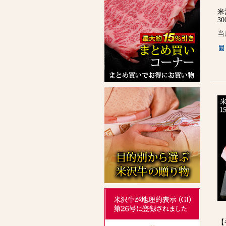
米
3
当
【