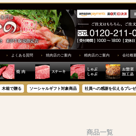
よくある質問
焼肉店のご案内
精肉店のご案内
会社概
キーワード
在庫なし商品
在庫なし商
で贈る
ソーシャルギフト対象商品
社員への感謝を伝えるプレゼント
商品番号/JAN
価格
〜
並び順
新着順
登
価格が高い
キーワード
商品一覧