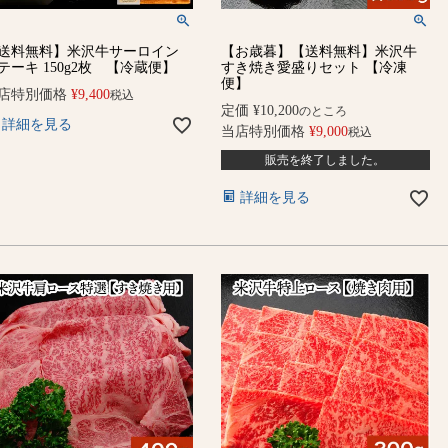
送料無料】米沢牛サーロイン
【お歳暮】【送料無料】米沢牛
テーキ 150g2枚 【冷蔵便】
すき焼き愛盛りセット 【冷凍
便】
店特別価格
¥
9,400
税込
定価
¥
10,200
のところ
詳細を見る
当店特別価格
¥
9,000
税込
販売を終了しました。
詳細を見る