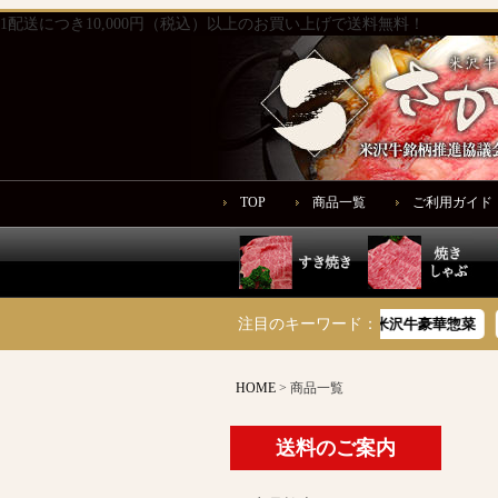
1配送につき10,000円（税込）以上のお買い上げで送料無料！
TOP
商品一覧
ご利用ガイド
注文履歴
サシが旨いサーロイン
注目のキーワード：
米沢牛豪華惣菜
木箱
HOME
商品一覧
送料のご案内