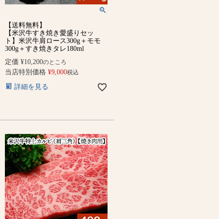
【送料無料】
【米沢牛すき焼き愛盛りセッ
ト】米沢牛肩ロース300g＋モモ
300g＋すき焼きタレ180ml
定価
¥
10,200
のところ
当店特別価格
¥
9,000
税込
詳細を見る