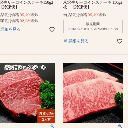
沢牛サーロインステーキ150g2
米沢牛サーロインステーキ 150g2
【冷凍便】
枚 【冷凍便】
店特別価格
¥
9,400
当店特別価格
¥
9,400
税込
税込
員特別価格
¥
8,930
税込
販売期間
詳細を見る
2026/05/25 0:00
〜
2026/08/15 23:59
詳細を見る