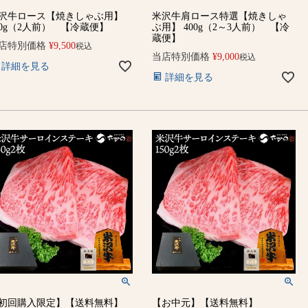
沢牛ロース【焼きしゃぶ用】
米沢牛肩ロース特選【焼きしゃ
00g（2人前） 【冷蔵便】
ぶ用】 400g（2～3人前） 【冷
蔵便】
店特別価格
¥
9,500
税込
当店特別価格
¥
9,000
税込
詳細を見る
詳細を見る
初回購入限定】【送料無料】
【お中元】【送料無料】