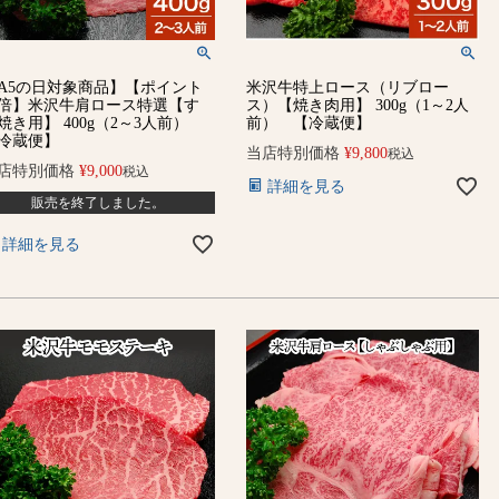
A5の日対象商品】【ポイント
米沢牛特上ロース（リブロー
倍】米沢牛肩ロース特選【す
ス）【焼き肉用】 300g（1～2人
焼き用】 400g（2～3人前）
前） 【冷蔵便】
冷蔵便】
当店特別価格
¥
9,800
税込
店特別価格
¥
9,000
税込
詳細を見る
販売を終了しました。
詳細を見る