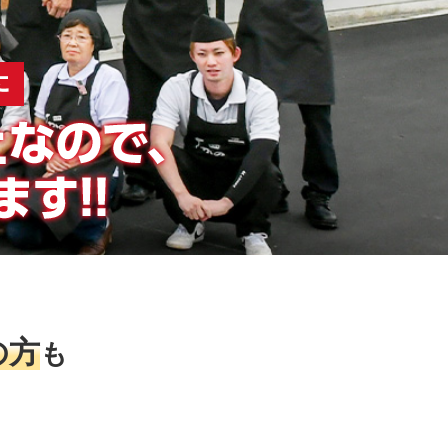
！
の方
も