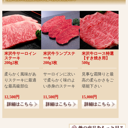
米沢牛サーロイン
米沢牛ランプステ
米沢牛ロース特選
ステーキ
ーキ
【すき焼き用】
200g2枚
200g3枚
500g
柔らかく風味があ
サーロインに次い
見事な霜降りと最
りステーキに最適
で柔らかく味のよ
高の柔らかさをご
な最高級部位
い赤身のステーキ
堪能下さい
12,500円
11,500円
15,000円