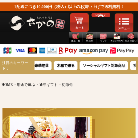
1配送につき10,000円（税込）以上のお買い上げで送料無料！
ログイン
注目のキーワー
米沢牛豪華惣菜
木箱で贈る
ソーシャルギフト対象商品
社員への感謝を
ド：
HOME
用途で選ぶ
通年ギフト
初節句