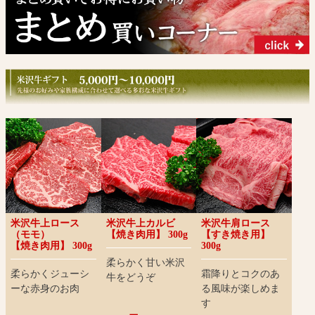
米沢牛上ロース
米沢牛上カルビ
米沢牛肩ロース
（モモ）
【焼き肉用】 300g
【すき焼き用】
【焼き肉用】 300g
300g
柔らかく甘い米沢
柔らかくジューシ
霜降りとコクのあ
牛をどうぞ
ーな赤身のお肉
る風味が楽しめま
す