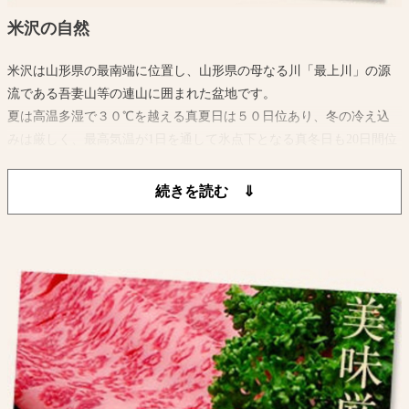
米沢の自然
米沢は山形県の最南端に位置し、山形県の母なる川「最上川」の源
流である吾妻山等の連山に囲まれた盆地です。
夏は高温多湿で３０℃を越える真夏日は５０日位あり、冬の冷え込
みは厳しく、最高気温が1日を通して氷点下となる真冬日も20日間位
あり最低気温は-10℃以下になります。
また、平年の最高積雪深が約100cmに達するほどの降雪量があり特別
豪雪地帯に指定されています。
このように夏は暑く冬が寒い、寒暖の差が激しいところです。
吾妻山から湧き出る水と水稲単作地帯ゆえに稲わらが豊富にあり米
沢牛の質をさらに高めております。
このような自然環境に加えて米沢牛生産農家の愛情と長い伝統に培
われた 飼育技術によってきめ細かい肉質と風味豊かな米沢牛が生産
されているのです。