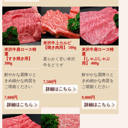
米沢牛上カルビ
【焼き肉用】 500g
米沢牛肩ロース特
米沢牛肩ロース特
選
選
【すき焼き用】
【しゃぶしゃぶ
柔らかく甘い米沢
300g
用】 400g
牛をどうぞ
鮮やかな霜降りと
鮮やかな霜降りと
きめ細かな肉質を
きめ細かな肉質を
7,500円
ご堪能ください
ご堪能ください
7,000円
9,000円