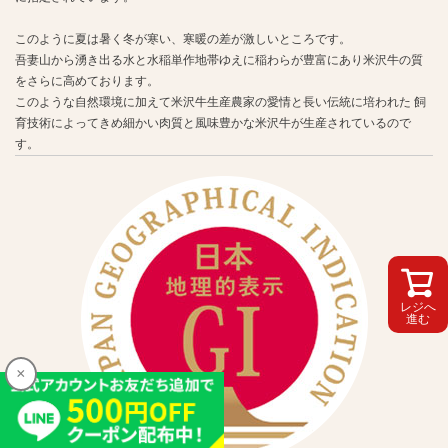
このように夏は暑く冬が寒い、寒暖の差が激しいところです。
吾妻山から湧き出る水と水稲単作地帯ゆえに稲わらが豊富にあり米沢牛の質
をさらに高めております。
このような自然環境に加えて米沢牛生産農家の愛情と長い伝統に培われた 飼
育技術によってきめ細かい肉質と風味豊かな米沢牛が生産されているので
す。
レジへ
進む
×