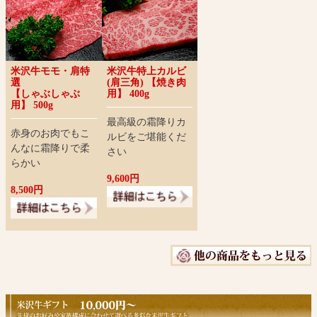
米沢牛モモ・肩特
米沢牛特上カルビ
選
(肩三角) 【焼き肉
【しゃぶしゃぶ
用】 400g
用】 500g
最高級の霜降りカ
赤身のお肉でもこ
ルビをご堪能くだ
んなに霜降りで柔
さい
らかい
9,600円
8,500円