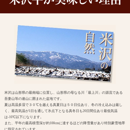
米沢は山形県の最南端に位置し、山形県の母なる川「最上川」の源流である
吾妻山等の連山に囲まれた盆地です。
夏は高温多湿で３０℃を越える真夏日は５０日位あり、冬の冷え込みは厳し
く、最高気温が1日を通して氷点下となる真冬日も20日間位あり最低気温
は-10℃以下になります。
また、平年の最高積雪深が約100cmに達するほどの降雪量があり特別豪雪地帯
に指定されています。