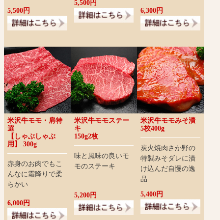
5,500円
5,500円
6,300円
米沢牛モモ・肩特
米沢牛モモステー
米沢牛モモみそ漬
選
キ
5枚400g
【しゃぶしゃぶ
150g2枚
用】 300g
炭火焼肉さか野の
味と風味の良いモ
特製みそダレに漬
赤身のお肉でもこ
モのステーキ
け込んだ自慢の逸
んなに霜降りで柔
品
らかい
5,400円
5,200円
6,000円