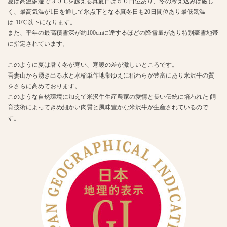
夏は高温多湿で３０℃を越える真夏日は５０日位あり、冬の冷え込みは厳し
く、最高気温が1日を通して氷点下となる真冬日も20日間位あり最低気温
は-10℃以下になります。
また、平年の最高積雪深が約100cmに達するほどの降雪量があり特別豪雪地帯
に指定されています。
このように夏は暑く冬が寒い、寒暖の差が激しいところです。
吾妻山から湧き出る水と水稲単作地帯ゆえに稲わらが豊富にあり米沢牛の質
をさらに高めております。
このような自然環境に加えて米沢牛生産農家の愛情と長い伝統に培われた 飼
育技術によってきめ細かい肉質と風味豊かな米沢牛が生産されているので
す。