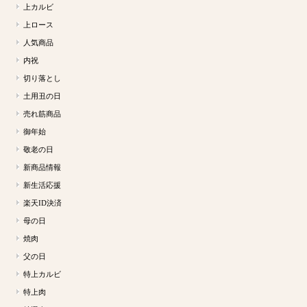
上カルビ
上ロース
人気商品
内祝
切り落とし
土用丑の日
売れ筋商品
御年始
敬老の日
新商品情報
新生活応援
楽天ID決済
母の日
焼肉
父の日
特上カルビ
特上肉