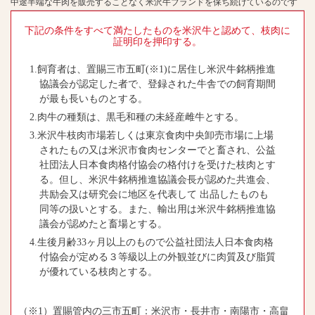
中途半端な牛肉を販売することなく米沢牛ブランドを保ち続けているのです
下記の条件をすべて満たしたものを米沢牛と認めて、枝肉に
証明印を押印する。
1.飼育者は、置賜三市五町(※1)に居住し米沢牛銘柄推進
協議会が認定した者で、登録された牛舎での飼育期間
が最も長いものとする。
2.肉牛の種類は、黒毛和種の未経産雌牛とする。
3.米沢牛枝肉市場若しくは東京食肉中央卸売市場に上場
されたもの又は米沢市食肉センターでと畜され、公益
社団法人日本食肉格付協会の格付けを受けた枝肉とす
る。但し、米沢牛銘柄推進協議会長が認めた共進会、
共励会又は研究会に地区を代表して 出品したものも
同等の扱いとする。また、輸出用は米沢牛銘柄推進協
議会が認めたと畜場とする。
4.生後月齢33ヶ月以上のもので公益社団法人日本食肉格
付協会が定める３等級以上の外観並びに肉質及び脂質
が優れている枝肉とする。
（※1）置賜管内の三市五町：米沢市・長井市・南陽市・高畠