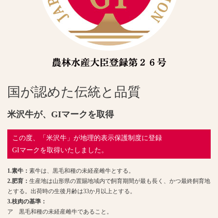
国が認めた伝統と品質
米沢牛が、GIマークを取得
この度、「米沢牛」が地理的表示保護制度に登録
GIマークを取得いたしました。
1.素牛：
素牛は、黒毛和種の未経産雌牛とする。
2.肥育：
生産地は山形県の置賜地域内で飼育期間が最も長く、かつ最終飼育地
とする。出荷時の生後月齢は33か月以上とする。
3.枝肉の基準：
ア 黒毛和種の未経産雌牛であること。