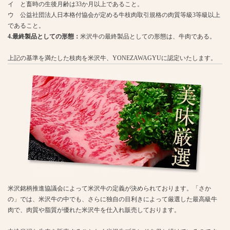
イ と畜時の生後月齢は33か月以上であること。
ウ 公益社団法人日本格付協会が定める牛枝肉取引規格の肉質等級3等級以上
であること。
4.最終製品としての形態：
米沢牛の最終製品としての形態は、牛肉である。
上記の基準を満たした枝肉を米沢牛、YONEZAWAGYUに認定いたします。
米沢銘柄推進協議会によって米沢牛の定義が決められております。「さか
の」では、米沢牛の中でも、さらに独自の目利きによって厳選した最高級牛
肉で、肉質や脂質が優れた米沢牛を仕入れ販売しております。