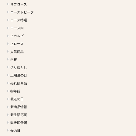
リブロース
ローストビーフ
ロース特選
ロース肉
上カルビ
上ロース
人気商品
内祝
切り落とし
土用丑の日
売れ筋商品
御年始
敬老の日
新商品情報
新生活応援
楽天ID決済
母の日