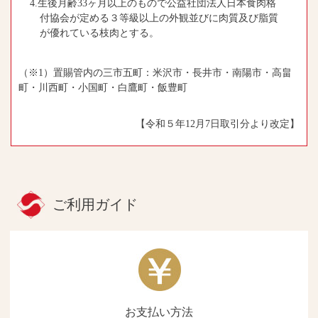
4.生後月齢33ヶ月以上のもので公益社団法人日本食肉格
付協会が定める３等級以上の外観並びに肉質及び脂質
が優れている枝肉とする。
（※1）置賜管内の三市五町：米沢市・長井市・南陽市・高畠
町・川西町・小国町・白鷹町・飯豊町
【令和５年12月7日取引分より改定】
ご利用ガイド
お支払い方法