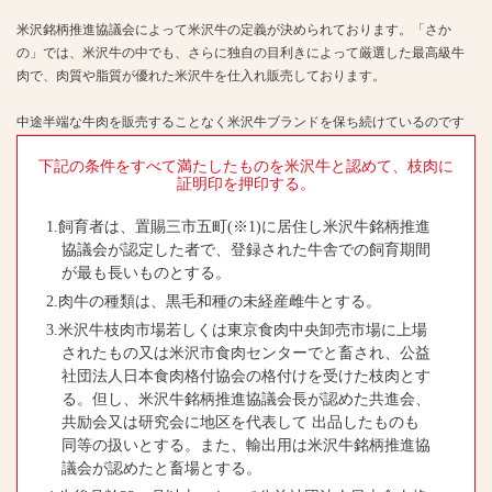
米沢銘柄推進協議会によって米沢牛の定義が決められております。「さか
の」では、米沢牛の中でも、さらに独自の目利きによって厳選した最高級牛
肉で、肉質や脂質が優れた米沢牛を仕入れ販売しております。
中途半端な牛肉を販売することなく米沢牛ブランドを保ち続けているのです
下記の条件をすべて満たしたものを米沢牛と認めて、枝肉に
証明印を押印する。
1.飼育者は、置賜三市五町(※1)に居住し米沢牛銘柄推進
協議会が認定した者で、登録された牛舎での飼育期間
が最も長いものとする。
2.肉牛の種類は、黒毛和種の未経産雌牛とする。
3.米沢牛枝肉市場若しくは東京食肉中央卸売市場に上場
されたもの又は米沢市食肉センターでと畜され、公益
社団法人日本食肉格付協会の格付けを受けた枝肉とす
る。但し、米沢牛銘柄推進協議会長が認めた共進会、
共励会又は研究会に地区を代表して 出品したものも
同等の扱いとする。また、輸出用は米沢牛銘柄推進協
議会が認めたと畜場とする。