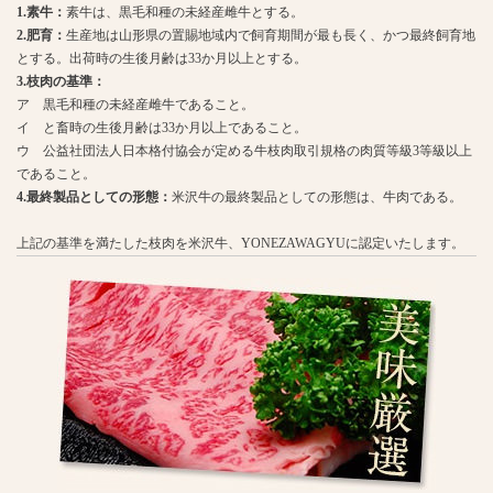
1.素牛：
素牛は、黒毛和種の未経産雌牛とする。
2.肥育：
生産地は山形県の置賜地域内で飼育期間が最も長く、かつ最終飼育地
とする。出荷時の生後月齢は33か月以上とする。
3.枝肉の基準：
ア 黒毛和種の未経産雌牛であること。
イ と畜時の生後月齢は33か月以上であること。
ウ 公益社団法人日本格付協会が定める牛枝肉取引規格の肉質等級3等級以上
であること。
4.最終製品としての形態：
米沢牛の最終製品としての形態は、牛肉である。
上記の基準を満たした枝肉を米沢牛、YONEZAWAGYUに認定いたします。