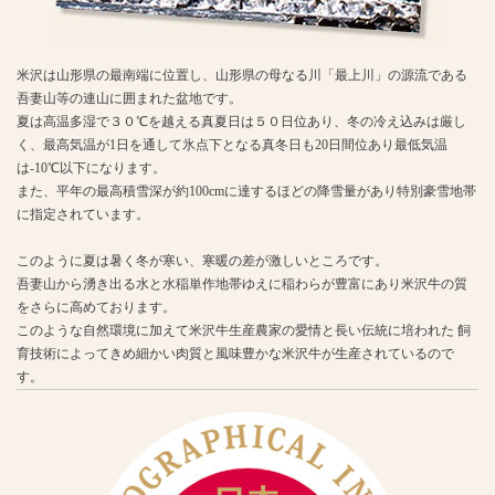
米沢は山形県の最南端に位置し、山形県の母なる川「最上川」の源流である
吾妻山等の連山に囲まれた盆地です。
夏は高温多湿で３０℃を越える真夏日は５０日位あり、冬の冷え込みは厳し
く、最高気温が1日を通して氷点下となる真冬日も20日間位あり最低気温
は-10℃以下になります。
また、平年の最高積雪深が約100cmに達するほどの降雪量があり特別豪雪地帯
に指定されています。
このように夏は暑く冬が寒い、寒暖の差が激しいところです。
吾妻山から湧き出る水と水稲単作地帯ゆえに稲わらが豊富にあり米沢牛の質
をさらに高めております。
このような自然環境に加えて米沢牛生産農家の愛情と長い伝統に培われた 飼
育技術によってきめ細かい肉質と風味豊かな米沢牛が生産されているので
す。