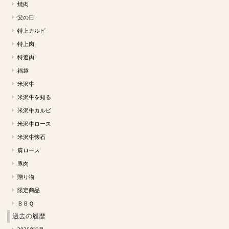
焼肉
父の日
特上カルビ
特上肉
特選肉
福袋
米沢牛
米沢牛を知る
米沢牛カルビ
米沢牛ロース
米沢牛懐石
肩ロース
豚肉
贈り物
限定商品
ＢＢＱ
過去の履歴