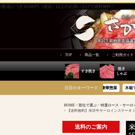
1配送につき10,000円（税込）以上のお買い上げで送料無料！
TOP
商品一覧
ご利用ガイド
注文履歴
サシが旨いサーロイン
注目のキーワード：
米沢牛豪華惣菜
木箱で贈る
HOME
部位で選ぶ
特選ロース・サーロ
【送料無料】米沢牛サーロインステーキ 15
送料のご案内