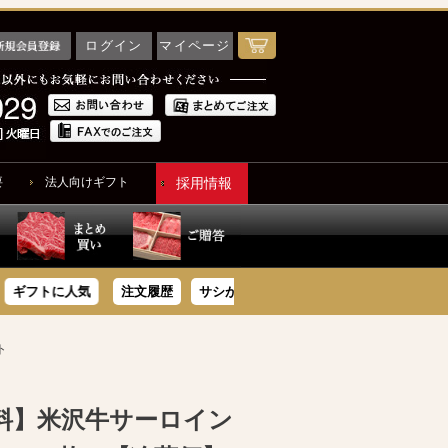
ログイン
マイページ
要
法人向けギフト
採用情報
フトに人気
注文履歴
サシが旨いサーロイン
米沢牛豪華惣菜
ト
料】米沢牛サーロイン