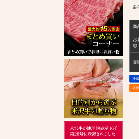
柔
商
お
容
賞
冷
各