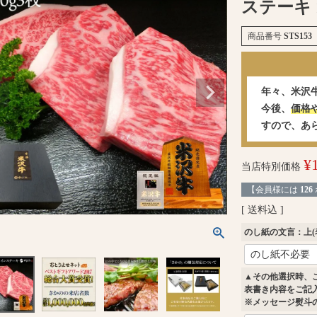
ステーキ 
商品番号
STS153
年々、米沢
今後、
価格
すので、あ
¥
当店特別価格
【会員様には
126
送料込
のし紙の文言：上(
▲その他選択時、
表書き内容をご記
※メッセージ熨斗