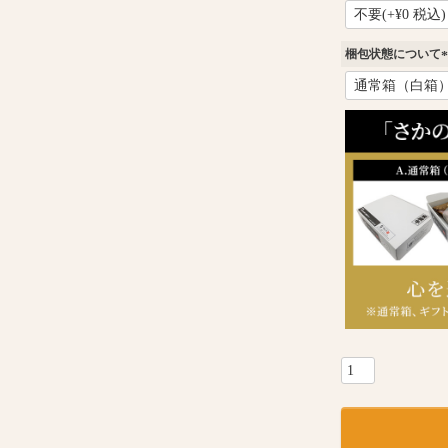
(
必
須
梱包状態について
)
(
)