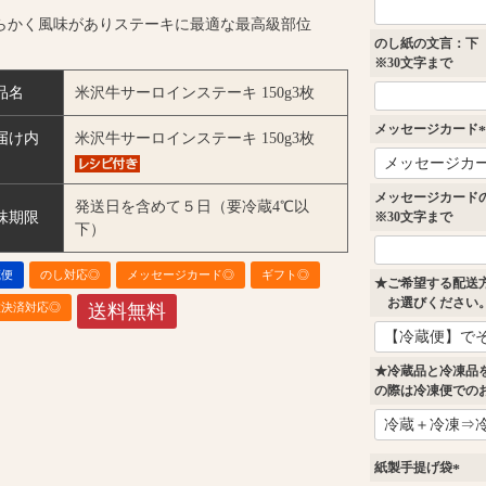
らかく風味がありステーキに最適な最高級部位
のし紙の文言：下
※30文字まで
品名
米沢牛サーロインステーキ 150g3枚
メッセージカード
届け内
米沢牛サーロインステーキ 150g3枚
(
メッセージカード
発送日を含めて５日（要冷蔵4℃以
)
味期限
※30文字まで
下）
蔵便
のし対応◎
メッセージカード◎
ギフト◎
★ご希望する配送
お選びください
種決済対応◎
送料無料
★冷蔵品と冷凍品
の際は冷凍便での
紙製手提げ袋