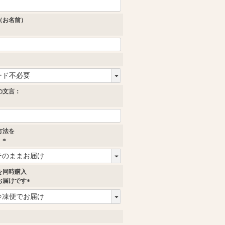
（お名前）
必
須
の文言：
方法を
。
(
必
須
を同時購入
)
お届けです
(
必
須
)