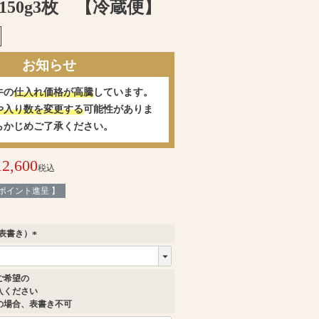
150g3枚 【冷蔵便】
お知らせ
牛の
仕入れ価格が高騰
しています。
や入り数を変更する
可能性がありま
らかじめご了承ください。
12,600
税込
ポイント進呈 】
表書き）
(
必
須
ご希望の
)
入ください
の場合、表書き不可