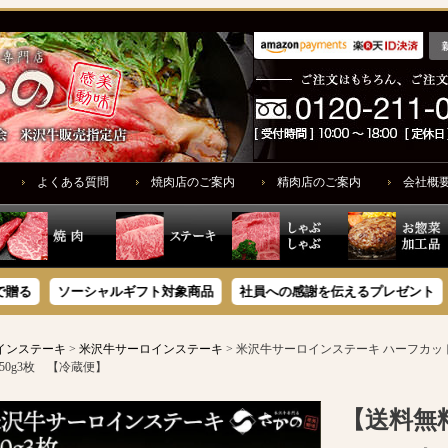
よくある質問
焼肉店のご案内
精肉店のご案内
会社概
ソーシャルギフト対象商品
社員への感謝を伝えるプレゼント
ギ
インステーキ
米沢牛サーロインステーキ
米沢牛サーロインステーキ ハーフカッ
0g3枚 【冷蔵便】
【送料無