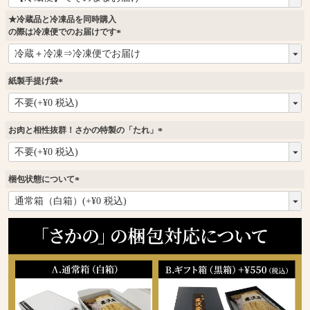
必
須
★冷蔵品と冷凍品を同時購入
)
の際は冷凍便でのお届けです
(
必
須
紙製手提げ袋
)
(
必
須
お肉と相性抜群！さかの特製の「たれ」
)
(
必
須
梱包状態について
)
(
必
須
)