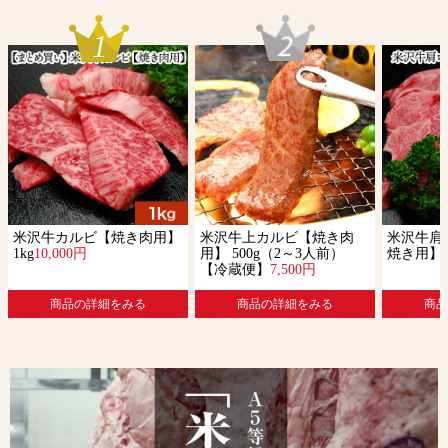
米沢牛カルビ【焼き肉用】
米沢牛上カルビ【焼き肉
米沢牛肩
1kg
10,000円
用】 500g（2～3人前）
焼き用】 5
【冷蔵便】
7,500円
商品の詳細をみる
商品の詳細をみる
商品