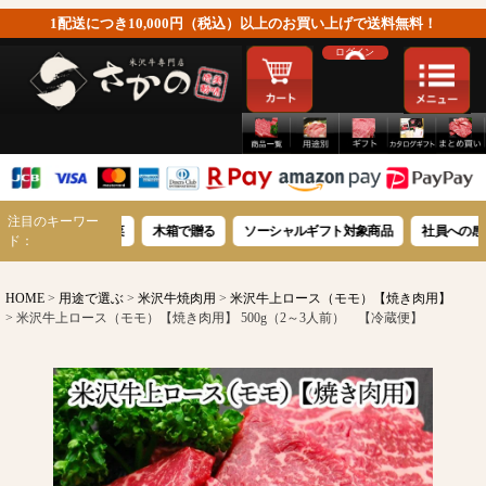
1配送につき10,000円（税込）以上のお買い上げで送料無料！
ログイン
注目のキーワー
沢牛豪華惣菜
木箱で贈る
ソーシャルギフト対象商品
社員への感謝を伝える
ド：
HOME
用途で選ぶ
米沢牛焼肉用
米沢牛上ロース（モモ）【焼き肉用】
米沢牛上ロース（モモ）【焼き肉用】 500g（2～3人前） 【冷蔵便】