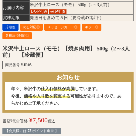
米沢牛上ロース（モモ） 500g（2～3人前）
お届け内容
賞味期限
発送日を含めて５日（要冷蔵4℃以下）
冷蔵便
のし対応◎
メッセージカード◎
ギフト◎
各種決済対応◎
米沢牛上ロース（モモ）【焼き肉用】 500g（2～3人
前） 【冷蔵便】
商品番号
YJR05
お知らせ
年々、米沢牛の
仕入れ価格が高騰
しています。
今後、
価格や入り数を変更する
可能性がありますので、あ
らかじめご了承ください。
¥
7,500
当店特別価格
税込
【会員様には
75
ポイント進呈 】