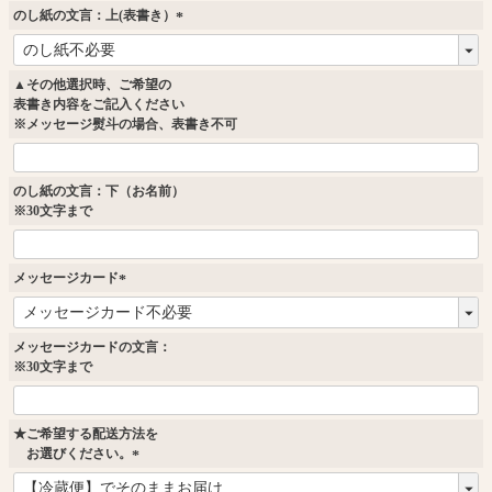
のし紙の文言：上(表書き）
(
必
須
▲その他選択時、ご希望の
)
表書き内容をご記入ください
※メッセージ熨斗の場合、表書き不可
のし紙の文言：下（お名前）
※30文字まで
メッセージカード
(
必
須
メッセージカードの文言：
)
※30文字まで
★ご希望する配送方法を
お選びください。
(