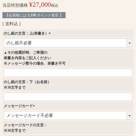
¥
27,000
当店特別価格
税込
【会員様には
1,350
ポイント進呈 】
送料込
のし紙の文言：上(表書き）
(
必
須
▲その他選択時、ご希望の
)
表書き内容をご記入ください
※メッセージ熨斗の場合、表書き不可
のし紙の文言：下（お名前）
※30文字まで
メッセージカード
(
必
須
メッセージカードの文言：
)
※30文字まで