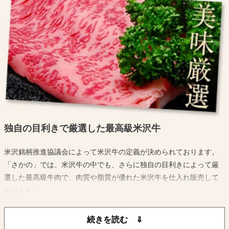
沢牛の質をさらに高めております。
このような自然環境に加えて米沢牛生産農家の愛情と長い伝統に培
われた 飼育技術によってきめ細かい肉質と風味豊かな米沢牛が生産
されているのです。
独自の目利きで厳選した最高級米沢牛
米沢銘柄推進協議会によって米沢牛の定義が決められております。
「さかの」では、米沢牛の中でも、さらに独自の目利きによって厳
選した最高級牛肉で、肉質や脂質が優れた米沢牛を仕入れ販売して
おります。
中途半端な牛肉を販売することなく米沢牛ブランドを保ち続けてい
るのです