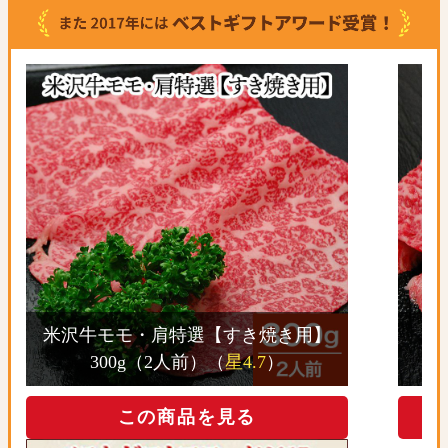
米沢牛モモ・肩特選【すき焼き用】
300g（2人前）（
星4.7
）
この商品を見る