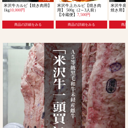
米沢牛カルビ【焼き肉用】
米沢牛上カルビ【焼き肉
米沢牛肩
1kg
10,000円
用】 500g（2～3人前）
焼き用】 5
【冷蔵便】
7,500円
商品の詳細をみる
商品の詳細をみる
商品