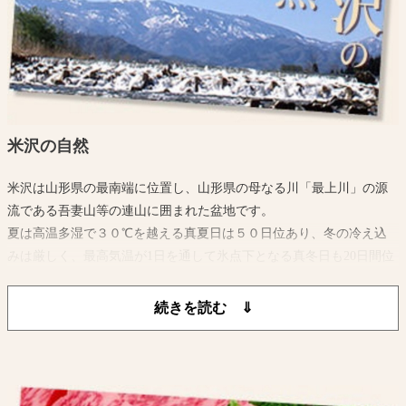
米沢の自然
米沢は山形県の最南端に位置し、山形県の母なる川「最上川」の源
流である吾妻山等の連山に囲まれた盆地です。
夏は高温多湿で３０℃を越える真夏日は５０日位あり、冬の冷え込
みは厳しく、最高気温が1日を通して氷点下となる真冬日も20日間位
あり最低気温は-10℃以下になります。
また、平年の最高積雪深が約100cmに達するほどの降雪量があり特別
豪雪地帯に指定されています。
このように夏は暑く冬が寒い、寒暖の差が激しいところです。
吾妻山から湧き出る水と水稲単作地帯ゆえに稲わらが豊富にあり米