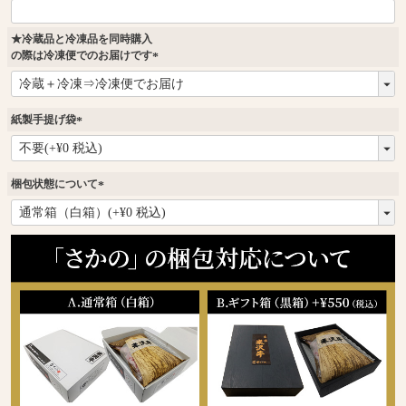
★冷蔵品と冷凍品を同時購入
の際は冷凍便でのお届けです
(
必
須
紙製手提げ袋
)
(
必
須
梱包状態について
)
(
必
須
)