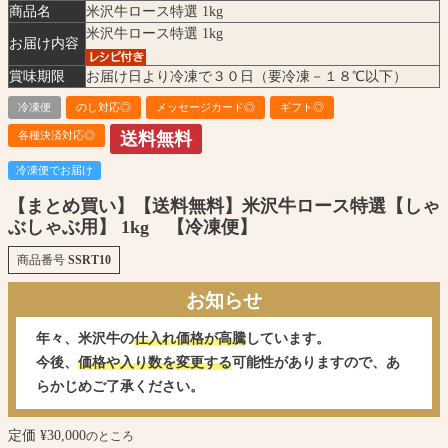
商品名
米沢牛ロース特選 1kg
米沢牛ロース特選 1kg
お届け内容
賞味期限
お届け日より冷凍で３０日（要冷凍－１８℃以下）
冷凍便
のし対応◎
メッセージカード◎
ギフト◎
各種決済対応◎
送料無料
冷凍便でお届け
【まとめ買い】【送料無料】米沢牛ロース特選【しゃ
ぶしゃぶ用】 1kg 【冷凍便】
商品番号
SSRT10
お知らせ
年々、米沢牛の
仕入れ価格が高騰
しています。
今後、
価格や入り数を変更する
可能性がありますので、あ
らかじめご了承ください。
定価
¥
30,000
のところ