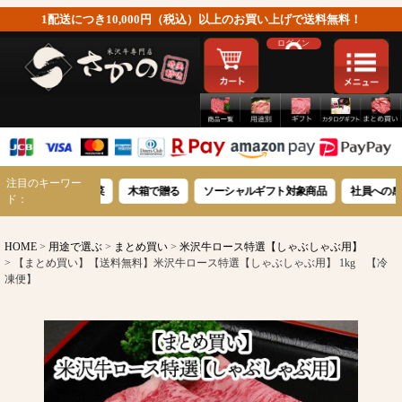
1配送につき10,000円（税込）以上のお買い上げで送料無料！
ログイン
注目のキーワー
牛豪華惣菜
木箱で贈る
ソーシャルギフト対象商品
社員への感謝を伝える
ド：
HOME
用途で選ぶ
まとめ買い
米沢牛ロース特選【しゃぶしゃぶ用】
【まとめ買い】【送料無料】米沢牛ロース特選【しゃぶしゃぶ用】 1kg 【冷
凍便】