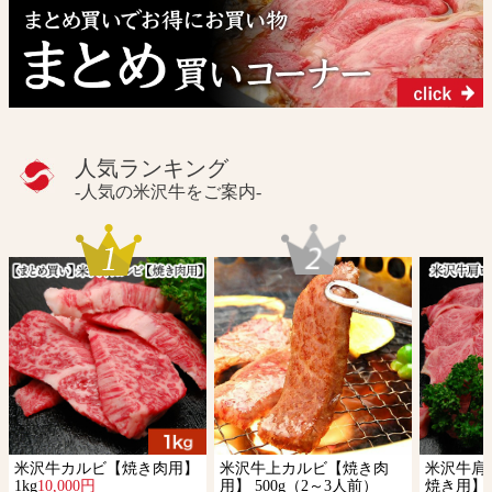
人気ランキング
-人気の米沢牛をご案内-
米沢牛カルビ【焼き肉用】
米沢牛上カルビ【焼き肉
米沢牛肩
1kg
10,000円
用】 500g（2～3人前）
焼き用】 5