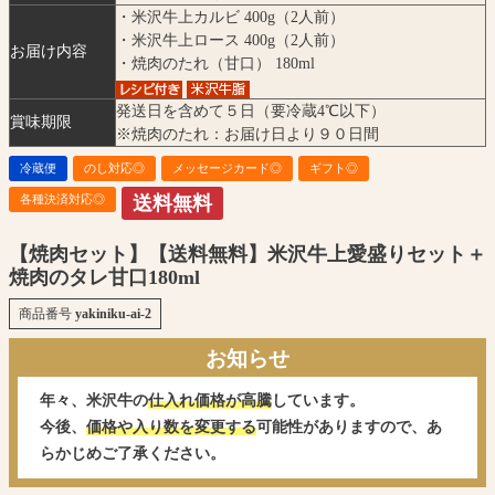
・米沢牛上カルビ 400g（2人前）
・米沢牛上ロース 400g（2人前）
お届け内容
・焼肉のたれ（甘口） 180ml
発送日を含めて５日（要冷蔵4℃以下）
賞味期限
※焼肉のたれ：お届け日より９０日間
冷蔵便
のし対応◎
メッセージカード◎
ギフト◎
各種決済対応◎
送料無料
【焼肉セット】【送料無料】米沢牛上愛盛りセット＋
焼肉のタレ甘口180ml
商品番号
yakiniku-ai-2
お知らせ
年々、米沢牛の
仕入れ価格が高騰
しています。
今後、
価格や入り数を変更する
可能性がありますので、あ
らかじめご了承ください。