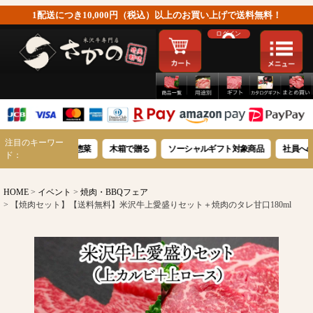
1配送につき10,000円（税込）以上のお買い上げで送料無料！
ログイン
注目のキーワー
沢牛豪華惣菜
木箱で贈る
ソーシャルギフト対象商品
社員への感謝を伝え
ド：
HOME
イベント
焼肉・BBQフェア
【焼肉セット】【送料無料】米沢牛上愛盛りセット＋焼肉のタレ甘口180ml