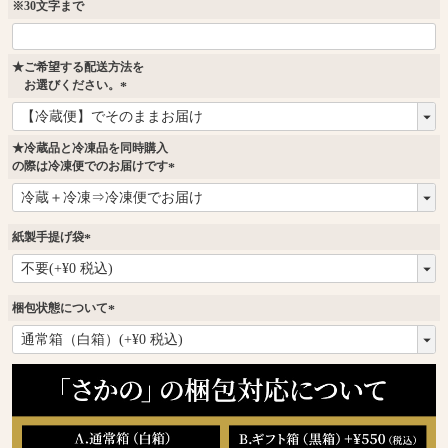
)
※30文字まで
★ご希望する配送方法を
お選びください。
(
必
須
★冷蔵品と冷凍品を同時購入
)
の際は冷凍便でのお届けです
(
必
須
紙製手提げ袋
)
(
必
須
梱包状態について
)
(
必
須
)