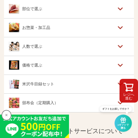
部位で選ぶ
お惣菜・加工品
人数で選ぶ
価格で選ぶ
米沢牛目録セット
レジへ
進む
頒布会（定期購入）
ギフトをお探しですか？
×
eギフトで
贈る
『さかの』のギフトサービスについて