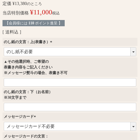
定価
¥
13,380
のところ
¥
11,000
当店特別価格
税込
【会員様には
110
ポイント進呈 】
送料込
のし紙の文言：上(表書き）
(
必
須
▲その他選択時、ご希望の
)
表書き内容をご記入ください
※メッセージ熨斗の場合、表書き不可
のし紙の文言：下（お名前）
※30文字まで
メッセージカード
(
必
須
メッセージカードの文言：