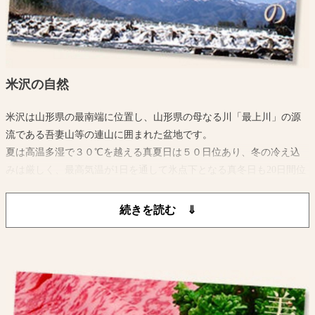
米沢の自然
米沢は山形県の最南端に位置し、山形県の母なる川「最上川」の源
流である吾妻山等の連山に囲まれた盆地です。
夏は高温多湿で３０℃を越える真夏日は５０日位あり、冬の冷え込
みは厳しく、最高気温が1日を通して氷点下となる真冬日も20日間位
あり最低気温は-10℃以下になります。
また、平年の最高積雪深が約100cmに達するほどの降雪量があり特別
豪雪地帯に指定されています。
このように夏は暑く冬が寒い、寒暖の差が激しいところです。
吾妻山から湧き出る水と水稲単作地帯ゆえに稲わらが豊富にあり米
沢牛の質をさらに高めております。
このような自然環境に加えて米沢牛生産農家の愛情と長い伝統に培