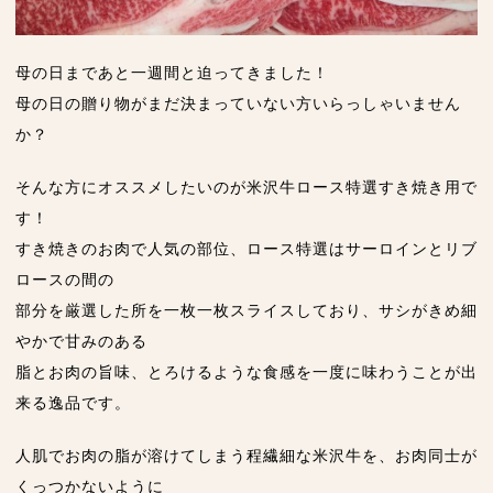
母の日まであと一週間と迫ってきました！
母の日の贈り物がまだ決まっていない方いらっしゃいません
か？
そんな方にオススメしたいのが米沢牛ロース特選すき焼き用で
す！
すき焼きのお肉で人気の部位、ロース特選はサーロインとリブ
ロースの間の
部分を厳選した所を一枚一枚スライスしており、サシがきめ細
やかで甘みのある
脂とお肉の旨味、とろけるような食感を一度に味わうことが出
来る逸品です。
人肌でお肉の脂が溶けてしまう程繊細な米沢牛を、お肉同士が
くっつかないように