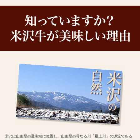
米沢は山形県の最南端に位置し、山形県の母なる川「最上川」の源流である