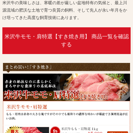
米沢牛の美味しさは、寒暖の差が厳しい盆地特有の気候と、最上川
源流域の肥沃な土地で育つ良質の飼料、そして先人が永い年月をか
け培ってきた高度な飼育技術にあります。
米沢牛モモ・肩特選【すき焼き用】 商品一覧を確認
する