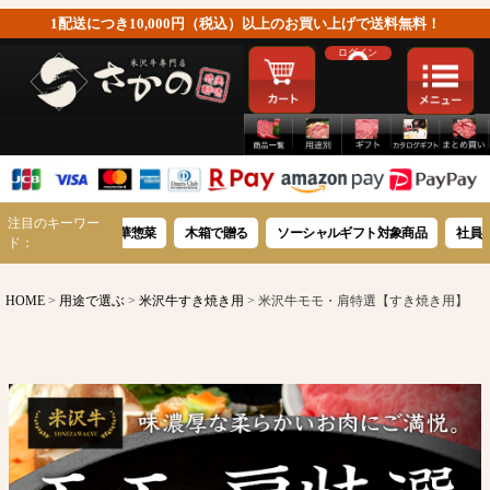
1配送につき10,000円（税込）以上のお買い上げで送料無料！
ログイン
注目のキーワー
米沢牛豪華惣菜
木箱で贈る
ソーシャルギフト対象商品
社員への感謝を伝
ド：
HOME
用途で選ぶ
米沢牛すき焼き用
米沢牛モモ・肩特選【すき焼き用】