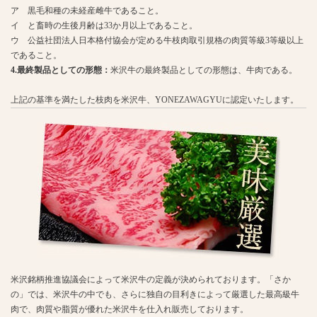
ア 黒毛和種の未経産雌牛であること。
イ と畜時の生後月齢は33か月以上であること。
ウ 公益社団法人日本格付協会が定める牛枝肉取引規格の肉質等級3等級以上
であること。
4.最終製品としての形態：
米沢牛の最終製品としての形態は、牛肉である。
上記の基準を満たした枝肉を米沢牛、YONEZAWAGYUに認定いたします。
米沢銘柄推進協議会によって米沢牛の定義が決められております。「さか
の」では、米沢牛の中でも、さらに独自の目利きによって厳選した最高級牛
肉で、肉質や脂質が優れた米沢牛を仕入れ販売しております。