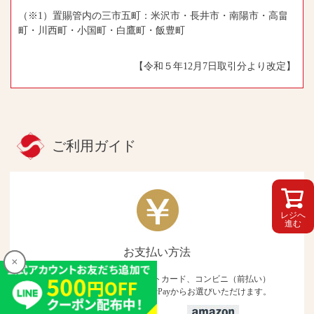
（※1）置賜管内の三市五町：米沢市・長井市・南陽市・高畠
町・川西町・小国町・白鷹町・飯豊町
【令和５年12月7日取引分より改定】
ご利用ガイド
レジへ
進む
お支払い方法
×
×
銀行振込・代引き・クレジットカード、コンビニ（前払い）
・楽天ペイ・Amazon Pay、PayPayからお選びいただけます。