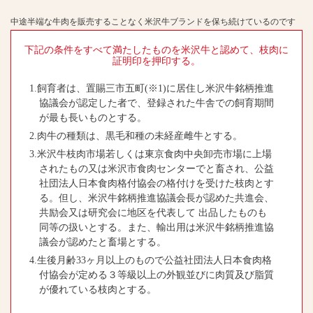
中途半端な牛肉を販売することなく米沢牛ブランドを保ち続けているのです
下記の条件をすべて満たしたものを米沢牛と認めて、枝肉に
証明印を押印する。
1.飼育者は、置賜三市五町(※1)に居住し米沢牛銘柄推進
協議会が認定した者で、登録された牛舎での飼育期間
が最も長いものとする。
2.肉牛の種類は、黒毛和種の未経産雌牛とする。
3.米沢牛枝肉市場若しくは東京食肉中央卸売市場に上場
されたもの又は米沢市食肉センターでと畜され、公益
社団法人日本食肉格付協会の格付けを受けた枝肉とす
る。但し、米沢牛銘柄推進協議会長が認めた共進会、
共励会又は研究会に地区を代表して 出品したものも
同等の扱いとする。また、輸出用は米沢牛銘柄推進協
議会が認めたと畜場とする。
4.生後月齢33ヶ月以上のもので公益社団法人日本食肉格
付協会が定める３等級以上の外観並びに肉質及び脂質
が優れている枝肉とする。