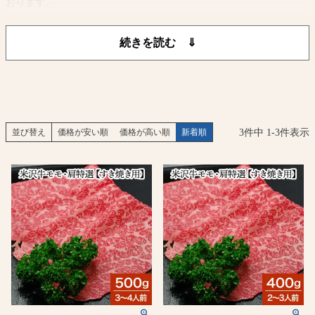
おります。
中途半端な牛肉を販売することなく米沢牛ブランドを保ち続けてい
るのです
3
件中
1
-
3
件表示
並び替え
価格が安い順
価格が高い順
新着順