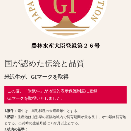
国が認めた伝統と品質
米沢牛が、GIマークを取得
この度、「米沢牛」が地理的表示保護制度に登録
GIマークを取得いたしました。
1.素牛：
素牛は、黒毛和種の未経産雌牛とする。
2.肥育：
生産地は山形県の置賜地域内で飼育期間が最も長く、かつ最終飼育地
とする。出荷時の生後月齢は33か月以上とする。
3.枝肉の基準：