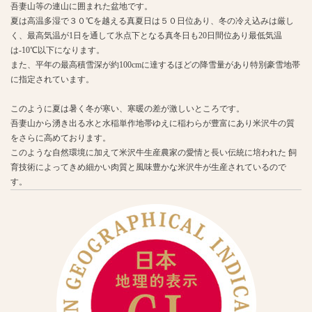
吾妻山等の連山に囲まれた盆地です。
夏は高温多湿で３０℃を越える真夏日は５０日位あり、冬の冷え込みは厳し
く、最高気温が1日を通して氷点下となる真冬日も20日間位あり最低気温
は-10℃以下になります。
また、平年の最高積雪深が約100cmに達するほどの降雪量があり特別豪雪地帯
に指定されています。
このように夏は暑く冬が寒い、寒暖の差が激しいところです。
吾妻山から湧き出る水と水稲単作地帯ゆえに稲わらが豊富にあり米沢牛の質
をさらに高めております。
このような自然環境に加えて米沢牛生産農家の愛情と長い伝統に培われた 飼
育技術によってきめ細かい肉質と風味豊かな米沢牛が生産されているので
す。