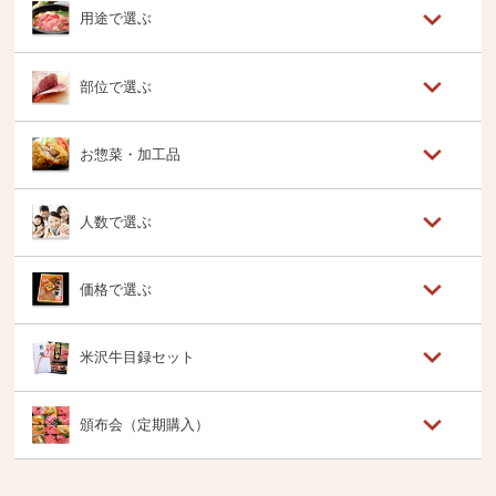
用途で選ぶ
部位で選ぶ
お惣菜・加工品
人数で選ぶ
価格で選ぶ
米沢牛目録セット
頒布会（定期購入）