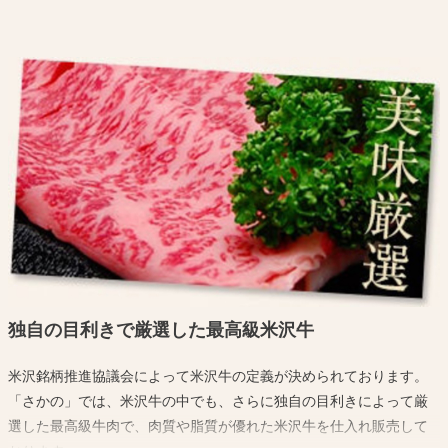
このように夏は暑く冬が寒い、寒暖の差が激しいところです。
吾妻山から湧き出る水と水稲単作地帯ゆえに稲わらが豊富にあり米
沢牛の質をさらに高めております。
このような自然環境に加えて米沢牛生産農家の愛情と長い伝統に培
われた 飼育技術によってきめ細かい肉質と風味豊かな米沢牛が生産
されているのです。
独自の目利きで厳選した最高級米沢牛
米沢銘柄推進協議会によって米沢牛の定義が決められております。
「さかの」では、米沢牛の中でも、さらに独自の目利きによって厳
選した最高級牛肉で、肉質や脂質が優れた米沢牛を仕入れ販売して