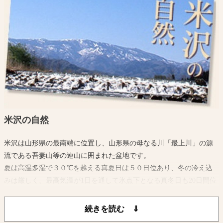
米沢の自然
米沢は山形県の最南端に位置し、山形県の母なる川「最上川」の源
流である吾妻山等の連山に囲まれた盆地です。
夏は高温多湿で３０℃を越える真夏日は５０日位あり、冬の冷え込
みは厳しく、最高気温が1日を通して氷点下となる真冬日も20日間位
あり最低気温は-10℃以下になります。
また、平年の最高積雪深が約100cmに達するほどの降雪量があり特別
豪雪地帯に指定されています。